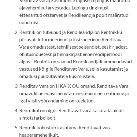
Renditav Vara) kasutamise õiguse Lepingus määratud
ajavahemikul arvestades Lepingu tingimusi,
ettenähtud otstarvet ja Rendileandja poolt määratud
nõudmisi.
Rentnik on tutvunud ja Rendileandja on Rentnikku
piisavalt informeerinud ja instrueerinud Renditava
Vara omadustest, tehnilisest seisundist, eeskirjadest,
ohutusnõuetest ja hinnakirjast enne rendiperioodi
algust. Rentnik on saanud Rendileandjalt ammendavad
vastused kõigile Renditavat Vara, selle kasutamist ja
omadusi puudutavatele küsimustele.
Renditav Vara on HKAIX OÜ omand.
Renditava Vara
omavoliline edasi laenutamine, müümine, rentimine ja
igal viisil võõrandamine on keelatud.
Rentnikul on õigus
Renditavat vara
kasutada ainult
sihtotstarbeliselt.
Rentnik kohustub kasutama
Renditavat vara
heaperemehelikult.