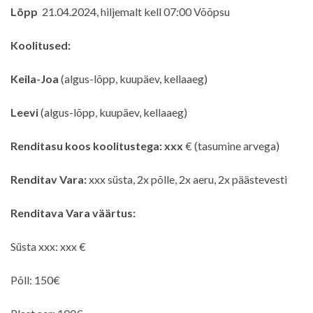
Lõpp
21.04.2024, hiljemalt kell 07:00 Võõpsu
Koolitused:
Keila-Joa
(algus-lõpp, kuupäev, kellaaeg)
Leevi
(algus-lõpp, kuupäev, kellaaeg)
Renditasu koos koolitustega:
xxx
€
(tasumine arvega)
Renditav Vara:
xxx süsta
, 2x põlle, 2x aeru, 2x päästevesti
Renditava Vara väärtus:
Süsta xxx: xxx €
Põll: 150€