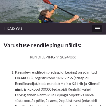
HKAIX OÜ
Togg
navig
Varustuse rendilepingu näidis:
RENDILEPING nr. 2024/xxx
Käesolev rendileping (edaspidi Leping) on sõlmitud
HKAIX
OÜ
, registrikood 16262956 (edaspidi
Rendileandja), keda esindab
Haiko Käärik
ja
Kliendi
nimi
,
isikukood
00000
(edaspidi Rentnik) vahel.
Leping annab Rentnikule Lepingu objektiks oleva
süsta xxx
, 2x põlle,
2x
aeru, 2x päästevest
(edaspidi