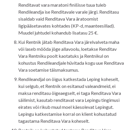
Renditavat vara maratoni finišisse tuua tuleb
Rendileandja ise
Renditavale vara
le järgi. Renditasu
sisaldab vaid Renditava Vara äratoomist
ligipääsetavates kohtades (KP-d, maanteesillad).
Muudel juhtudel kohandub lisatasu 25
€
.
Kui Rentnik jätab Renditava Vara järelvalveta maha
või laseb mööda jõge allavoolu, loetakse
Renditav
Vara
Rentniku poolt kaotatuks ja Rentnikul on
kohustus Rendileandjale hüvitada kogu uue Renditava
Vara soetamise täismaksumus.
Rendileandjal on õigus katkestada Leping koheselt,
kui selgub, et Rentnik on esitanud valeandmeid, ei
maksa renditasu õigeaegselt, ei taga Renditava Vara
säilimist, kasutab renditavat vara Lepingu tingimusi
eirates või rikub muul moel käesolevat Lepingut.
Lepingu katkestamise korral on klient kohustatud
tagastama Renditava Vara koheselt.