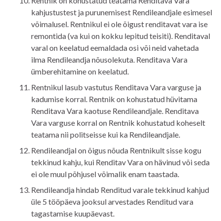
Rentnik on kohustatud teatama Renditava Vara
kahjustustest ja purunemisest Rendileandjale esimesel
võimalusel. Rentnikul ei ole õigust renditavat vara ise
remontida (va kui on kokku lepitud teisiti). Renditaval
varal on keelatud eemaldada osi või neid vahetada
ilma Rendileandja nõusolekuta. Renditava Vara
ümberehitamine on keelatud.
Rentnikul lasub vastutus Renditava Vara varguse ja
kadumise korral. Rentnik on kohustatud hüvitama
Renditava Vara kaotuse Rendileandjale. Renditava
Vara varguse korral on Rentnik kohustatud koheselt
teatama nii politseisse kui ka Rendileandjale.
Rendileandjal on õigus nõuda Rentnikult sisse kogu
tekkinud kahju, kui Renditav Vara on hävinud või seda
ei ole muul põhjusel võimalik enam taastada.
Rendileandja hindab Renditud varale tekkinud kahjud
üle 5 tööpäeva jooksul arvestades Renditud vara
tagastamise kuupäevast.