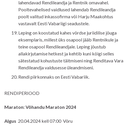
lahendavad Rendileandja ja Rentnik omavahel.
Pooltevahelised vaidlused lahendab Rendileandja
poolt valitud inkassofirma või Harju Maakohtus
vastavalt Eesti Vabariigi seadustele.
Leping on koostatud kahes võrdse juriidilise jõuga
eksemplaris, millest üks osapool jääb Rentnikule ja
teine osapool Rendileandjale. Leping jõustub
allakirjutamise hetkest ja kehtib kuni kõigi selles
sätestatud kohustuste täitmiseni ning Renditava Vara
Rendileandja valdusesse üleandmiseni.
Rendi piirkonnaks on Eesti Vabariik.
RENDIPERIOOD
Maraton: Võhandu Maraton 2024
Algus
20.04.2024 kell 07:00 Võru