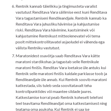
Rentnik kannab täielikku ja tingimusteta varalist
vastutust Renditava Vara säilimise eest kuni Renditava
Vara tagastamiseni Rendileandjale. Rentnik kannab ka
Renditava Vara juhusliku hävimise ja kahjustumise
riski. Renditava Vara hävimine, kaotsiminek või
kahjustumine Rentnikust mitteolenevatel või tema
poolt mittekontrollitavatel asjaoludel ei vähenda ega
välista Rentniku vastutust.
Maratonidest osavõtja saab Renditava Vara kätte
maratoni stardikohas ja tagastab selle Rentnikule
maratoni finišis. Renditav Vara loetakse üle antuks kui
Rentnik selle maratoni finišis kaldale parklasse toob ja
Rendileandjale üle annab. Kui Rentnik soovib maratoni
katkestada, siis tuleb seda soovitatavalt teha
kontrollpunktides või maantee sildade juures.
Katkestamise korral peab Rentnik koheselt telefoni
teel teavitama Rendileandjat oma katkestamisest ning
teatama oma asukoha. Kui Rentnik ei saa ise