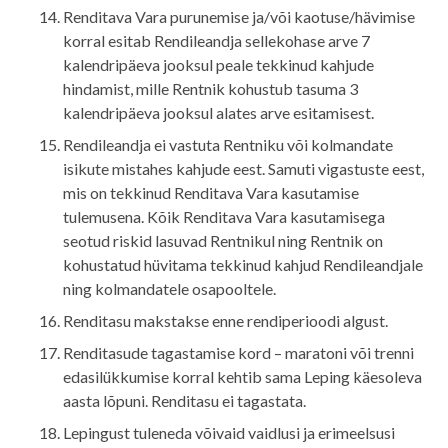
Renditava Vara purunemise ja/või kaotuse/hävimise
korral esitab Rendileandja sellekohase arve 7
kalendripäeva jooksul peale tekkinud kahjude
hindamist, mille Rentnik kohustub tasuma 3
kalendripäeva jooksul alates arve esitamisest.
Rendileandja ei vastuta Rentniku või kolmandate
isikute mistahes kahjude eest. Samuti vigastuste eest,
mis on tekkinud Renditava Vara kasutamise
tulemusena. Kõik Renditava Vara kasutamisega
seotud riskid lasuvad Rentnikul ning Rentnik on
kohustatud hüvitama tekkinud kahjud Rendileandjale
ning kolmandatele osapooltele.
Renditasu makstakse enne rendiperioodi algust.
Renditasude tagastamise kord – maratoni või trenni
edasilükkumise korral kehtib sama Leping käesoleva
aasta lõpuni. Renditasu ei tagastata.
Lepingust tuleneda võivaid vaidlusi ja erimeelsusi