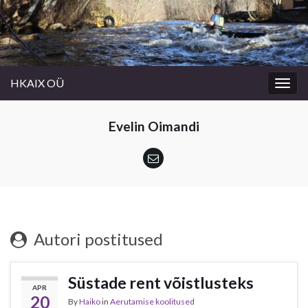
HKAIX OÜ
Togg
navig
Evelin Oimandi
Autori postitused
Süstade rent võistlusteks
APR
20
By
Haiko
in
Aerutamise koolitused