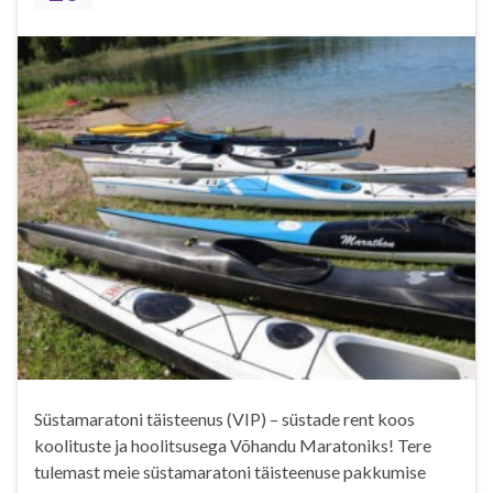
Süstamaratoni täisteenus (VIP) – süstade rent koos
koolituste ja hoolitsusega Võhandu Maratoniks! Tere
tulemast meie süstamaratoni täisteenuse pakkumise