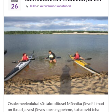
JUULI
26
By
Haiko
in
Aerutamise koolitused
Osale meeleolukal süstakoolitusel Männiku järvel! Ilmad
on ilusad ja vesi järves soe ning pehme, kui soovid teha