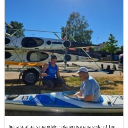
Süstakoolitus gruppidele – planeerige oma seiklus! Tee