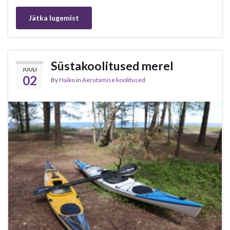
Jätka lugemist
Süstakoolitused merel
JUULI
02
By
Haiko
in
Aerutamise koolitused