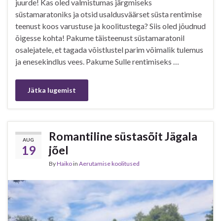
juurde! Kas oled valmistumas järgmiseks
süstamaratoniks ja otsid usaldusväärset süsta rentimise
teenust koos varustuse ja koolitustega? Siis oled jõudnud
õigesse kohta! Pakume täisteenust süstamaratonil
osalejatele, et tagada võistlustel parim võimalik tulemus
ja enesekindlus vees. Pakume Sulle rentimiseks …
Jätka lugemist
Romantiline süstasõit Jägala
AUG
19
jõel
By
Haiko
in
Aerutamise koolitused