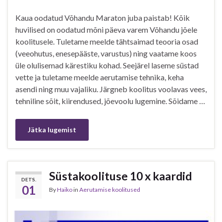
Kaua oodatud Võhandu Maraton juba paistab! Kõik
huvilised on oodatud mõni päeva varem Võhandu jõele
koolitusele. Tuletame meelde tähtsaimad teooria osad
(veeohutus, enesepääste, varustus) ning vaatame koos
üle olulisemad kärestiku kohad. Seejärel laseme süstad
vette ja tuletame meelde aerutamise tehnika, keha
asendi ning muu vajaliku. Järgneb koolitus voolavas vees,
tehniline sõit, kiirendused, jõevoolu lugemine. Sõidame …
Jätka lugemist
Süstakoolituse 10 x kaardid
DETS.
01
By
Haiko
in
Aerutamise koolitused