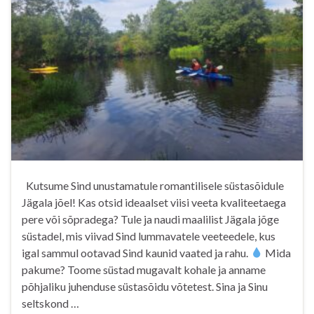
Kutsume Sind unustamatule romantilisele süstasõidule
Jägala jõel! Kas otsid ideaalset viisi veeta kvaliteetaega
pere või sõpradega? Tule ja naudi maalilist Jägala jõge
süstadel, mis viivad Sind lummavatele veeteedele, kus
igal sammul ootavad Sind kaunid vaated ja rahu.
Mida
pakume? Toome süstad mugavalt kohale ja anname
põhjaliku juhenduse süstasõidu võtetest. Sina ja Sinu
seltskond …