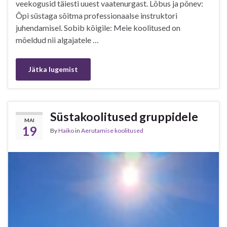
veekogusid täiesti uuest vaatenurgast. Lõbus ja põnev:
Õpi süstaga sõitma professionaalse instruktori
juhendamisel. Sobib kõigile: Meie koolitused on
mõeldud nii algajatele …
Jätka lugemist
Süstakoolitused gruppidele
MAI
19
By
Haiko
in
Aerutamise koolitused