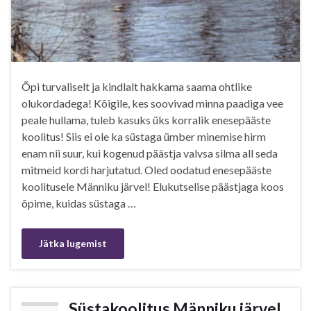
Õpi turvaliselt ja kindlalt hakkama saama ohtlike
olukordadega! Kõigile, kes soovivad minna paadiga vee
peale hullama, tuleb kasuks üks korralik enesepääste
koolitus! Siis ei ole ka süstaga ümber minemise hirm
enam nii suur, kui kogenud päästja valvsa silma all seda
mitmeid kordi harjutatud. Oled oodatud enesepääste
koolitusele Männiku järvel! Elukutselise päästjaga koos
õpime, kuidas süstaga …
Jätka lugemist
Süstakoolitus Männiku järvel