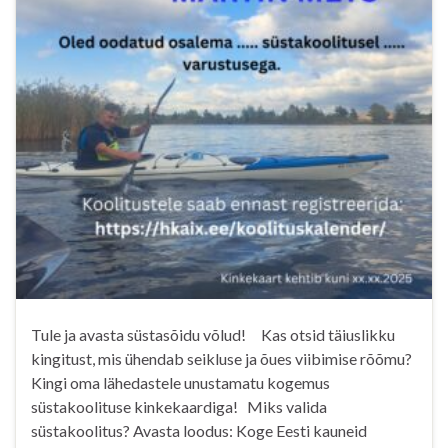
Tule ja avasta süstasõidu võlud! Kas otsid täiuslikku
kingitust, mis ühendab seikluse ja õues viibimise rõõmu?
Kingi oma lähedastele unustamatu kogemus
süstakoolituse kinkekaardiga! Miks valida
süstakoolitus? Avasta loodus: Koge Eesti kauneid