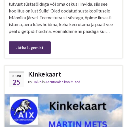
tutvust süstasõiduga või oma oskusi lihvida, siis see
koolitus on just Sulle! Oled oodatud süstakoolitusele
Männiku järvel. Teeme tutvust süstaga, õpime ilusasti
istuma, aeru käes hoidma, keha keerutama ja paati vee
peal õigetpidi hoidma. Võimaldame nii paadiga kui …
Jätka lugemist
Kinkekaart
JUUNI
25
By
Haiko
in
Aerutamise koolitused