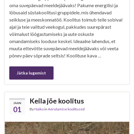
oma suvepäevad meeldejäävaks! Pakume energilisi ja
lõbusaid süstakoolitusi gruppidele, mis ühendavad
seikluse ja meeskonnatöö. Koolitus toimub teile sobival
ajal ja teie valitud veekogul, pakkudes suurepärast
võimalust lõõgastumiseks ja uute oskuste
omandamiseks looduse keskel. Ideaalne lahendus, et
muuta ettevõtte suvepäevad meeldejäävaks või veeta
põnev päev sõprade seltsis! Koolituse kava …
Jätka lugemist
Keila jõe koolitus
JAAN
01
By
Haiko
in
Aerutamise koolitused