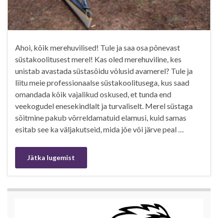
Ahoi, kõik merehuvilised! Tule ja saa osa põnevast
süstakoolitusest merel! Kas oled merehuviline, kes
unistab avastada süstasõidu võlusid avamerel? Tule ja
liitu meie professionaalse süstakoolitusega, kus saad
omandada kõik vajalikud oskused, et tunda end
veekogudel enesekindlalt ja turvaliselt. Merel süstaga
sõitmine pakub võrreldamatuid elamusi, kuid samas
esitab see ka väljakutseid, mida jõe või järve peal …
Jätka lugemist