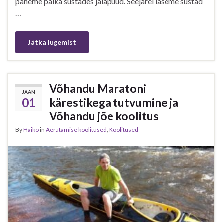
paneme paika süstades jalapuud. Seejärel laseme süstad
…
Jätka lugemist
Võhandu Maratoni
JAAN
01
kärestikega tutvumine ja
Võhandu jõe koolitus
By
Haiko
in
Aerutamise koolitused
,
Koolitused