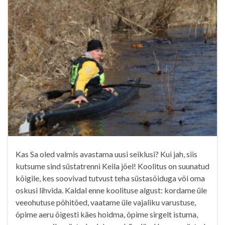
Kas Sa oled valmis avastama uusi seiklusi? Kui jah, siis
kutsume sind süstatrenni Keila jõel! Koolitus on suunatud
kõigile, kes soovivad tutvust teha süstasõiduga või oma
oskusi lihvida. Kaldal enne koolituse algust: kordame üle
veeohutuse põhitõed, vaatame üle vajaliku varustuse,
õpime aeru õigesti käes hoidma, õpime sirgelt istuma,