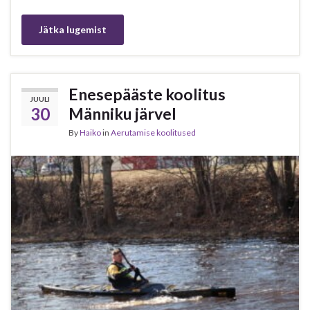
Jätka lugemist
Enesepääste koolitus
JUULI
30
Männiku järvel
By
Haiko
in
Aerutamise koolitused