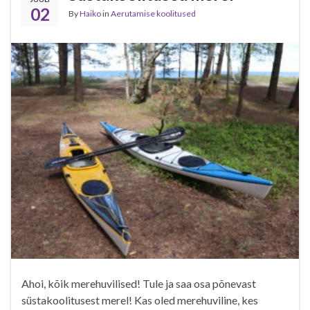
02
By
Haiko
in
Aerutamise koolitused
Ahoi, kõik merehuvilised! Tule ja saa osa põnevast
süstakoolitusest merel! Kas oled merehuviline, kes