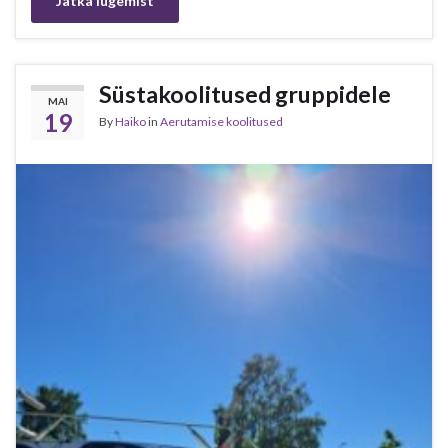
Jätka lugemist
Süstakoolitused gruppidele
MAI
19
By
Haiko
in
Aerutamise koolitused