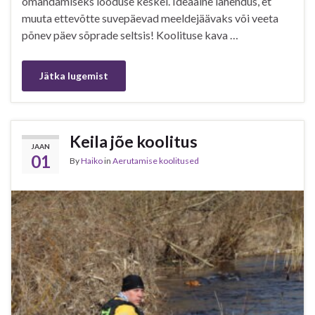
omandamiseks looduse keskel. Ideaalne lahendus, et
muuta ettevõtte suvepäevad meeldejäävaks või veeta
põnev päev sõprade seltsis! Koolituse kava …
Jätka lugemist
Keila jõe koolitus
JAAN
01
By
Haiko
in
Aerutamise koolitused