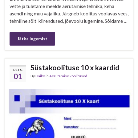
vette ja tuletame meelde aerutamise tehnika, keha
asendi ning muu vajaliku. Järgneb koolitus voolavas vees,
tehniline sõit, kiirendused, jõevoolu lugemine. Sõidame …
Jätka lugemist
Süstakoolituse 10 x kaardid
DETS.
01
By
Haiko
in
Aerutamise koolitused