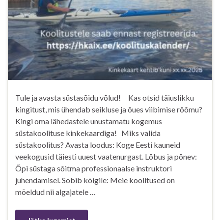
Tule ja avasta süstasõidu võlud! Kas otsid täiuslikku
kingitust, mis ühendab seikluse ja õues viibimise rõõmu?
Kingi oma lähedastele unustamatu kogemus
süstakoolituse kinkekaardiga! Miks valida
süstakoolitus? Avasta loodus: Koge Eesti kauneid
veekogusid täiesti uuest vaatenurgast. Lõbus ja põnev:
Õpi süstaga sõitma professionaalse instruktori
juhendamisel. Sobib kõigile: Meie koolitused on
mõeldud nii algajatele …