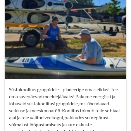
Süstakoolitus gruppidele – planeerige oma seiklus! Tee
oma suvepäevad meeldejäävaks! Pakume energilisi ja
lõbusaid süstakoolitusi gruppidele, mis ühendavad
seikluse ja meeskonnatöö. Koolitus toimub teile sobival
ajal ja teie valitud veekogul, pakkudes suurepärast
võimalust lõõgastumiseks ja uute oskuste