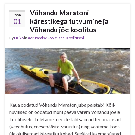
Võhandu Maratoni
JAAN
01
kärestikega tutvumine ja
Võhandu jõe koolitus
By
Haiko
in
Aerutamise koolitused
,
Koolitused
Kaua oodatud Võhandu Maraton juba paistab! Kõik
huvilised on oodatud mõni päeva varem Võhandu jõele
koolitusele. Tuletame meelde tähtsaimad teooria osad
(veeohutus, enesepääste, varustus) ning vaatame koos
üle olulisemad kärestiku kohad. Seejärel laseme süstad