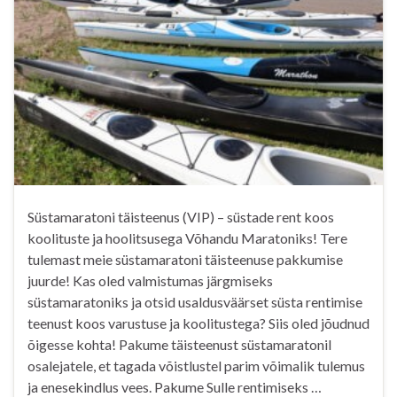
Süstamaratoni täisteenus (VIP) – süstade rent koos
koolituste ja hoolitsusega Võhandu Maratoniks! Tere
tulemast meie süstamaratoni täisteenuse pakkumise
juurde! Kas oled valmistumas järgmiseks
süstamaratoniks ja otsid usaldusväärset süsta rentimise
teenust koos varustuse ja koolitustega? Siis oled jõudnud
õigesse kohta! Pakume täisteenust süstamaratonil
osalejatele, et tagada võistlustel parim võimalik tulemus
ja enesekindlus vees. Pakume Sulle rentimiseks …