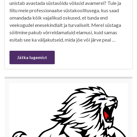
unistab avastada süstasõidu võlusid avamerel? Tule ja
liitu meie professionaalse süstakoolitusega, kus saad
omandada kõik vajalikud oskused, et tunda end
veekogudel enesekindlalt ja turvaliselt. Merel süstaga
sõitmine pakub võrreldamatuid elamusi, kuid samas
esitab see ka väljakutseid, mida jõe või järve peal …
Jätka lugemist