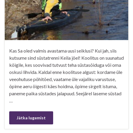
Kas Sa oled valmis avastama uusi seiklusi? Kui jah, siis
kutsume sind süstatrenni Keila jõel! Koolitus on suunatud
kõigile, kes soovivad tutvust teha süstasõiduga või oma
oskusi lihvida. Kaldal enne koolituse algust: kordame üle
veeohutuse põhitõed, vaatame üle vajaliku varustuse,
õpime aeru õigesti käes hoidma, õpime sirgelt istuma,
paneme paika süstades jalapuud. Seejärel laseme süstad
…
Jätka lugemist