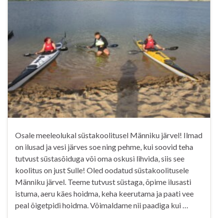
Osale meeleolukal süstakoolitusel Männiku järvel! Ilmad
on ilusad ja vesi järves soe ning pehme, kui soovid teha
tutvust süstasõiduga või oma oskusi lihvida, siis see
koolitus on just Sulle! Oled oodatud süstakoolitusele
Männiku järvel. Teeme tutvust süstaga, õpime ilusasti
istuma, aeru käes hoidma, keha keerutama ja paati vee
peal õigetpidi hoidma. Võimaldame nii paadiga kui …