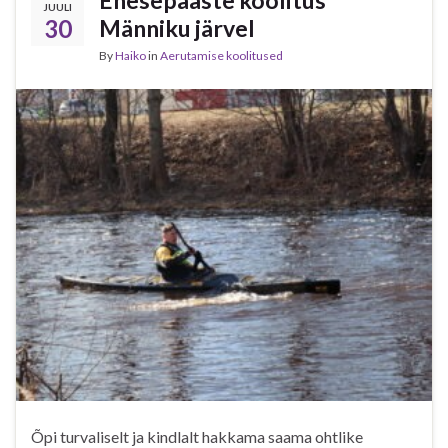
JUULI
30
Männiku järvel
By
Haiko
in
Aerutamise koolitused
Õpi turvaliselt ja kindlalt hakkama saama ohtlike