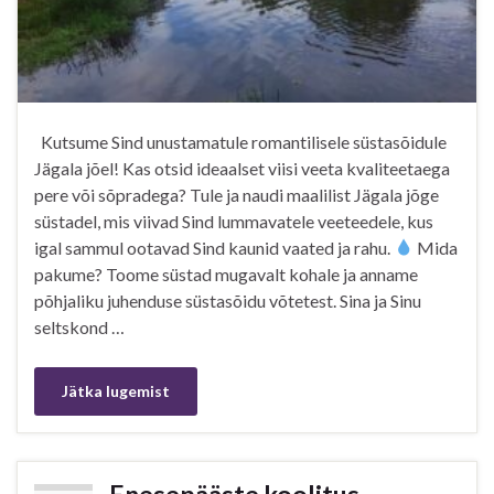
Kutsume Sind unustamatule romantilisele süstasõidule
Jägala jõel! Kas otsid ideaalset viisi veeta kvaliteetaega
pere või sõpradega? Tule ja naudi maalilist Jägala jõge
süstadel, mis viivad Sind lummavatele veeteedele, kus
igal sammul ootavad Sind kaunid vaated ja rahu.
Mida
pakume? Toome süstad mugavalt kohale ja anname
põhjaliku juhenduse süstasõidu võtetest. Sina ja Sinu
seltskond …
Jätka lugemist
Enesepääste koolitus