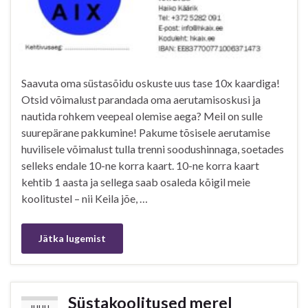
Saavuta oma süstasõidu oskuste uus tase 10x kaardiga!
Otsid võimalust parandada oma aerutamisoskusi ja
nautida rohkem veepeal olemise aega? Meil on sulle
suurepärane pakkumine! Pakume tõsisele aerutamise
huvilisele võimalust tulla trenni soodushinnaga, soetades
selleks endale 10-ne korra kaart. 10-ne korra kaart
kehtib 1 aasta ja sellega saab osaleda kõigil meie
koolitustel – nii Keila jõe, …
Jätka lugemist
Süstakoolitused merel
JUULI