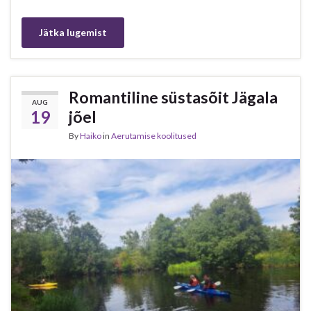
Jätka lugemist
Romantiline süstasõit Jägala
AUG
19
jõel
By
Haiko
in
Aerutamise koolitused