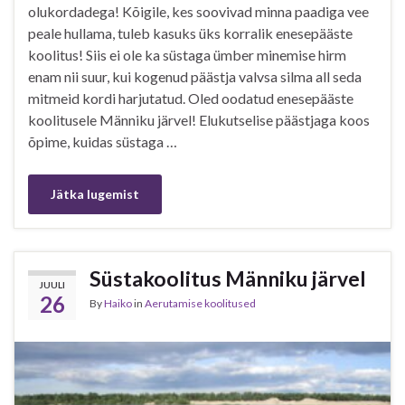
olukordadega! Kõigile, kes soovivad minna paadiga vee
peale hullama, tuleb kasuks üks korralik enesepääste
koolitus! Siis ei ole ka süstaga ümber minemise hirm
enam nii suur, kui kogenud päästja valvsa silma all seda
mitmeid kordi harjutatud. Oled oodatud enesepääste
koolitusele Männiku järvel! Elukutselise päästjaga koos
õpime, kuidas süstaga …
Jätka lugemist
Süstakoolitus Männiku järvel
JUULI
26
By
Haiko
in
Aerutamise koolitused