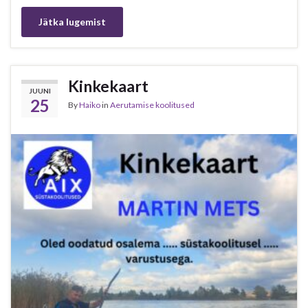
Jätka lugemist
Kinkekaart
JUUNI
25
By
Haiko
in
Aerutamise koolitused